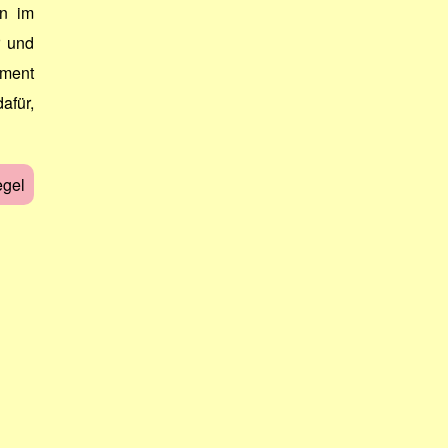
en im
r und
ament
afür,
egel