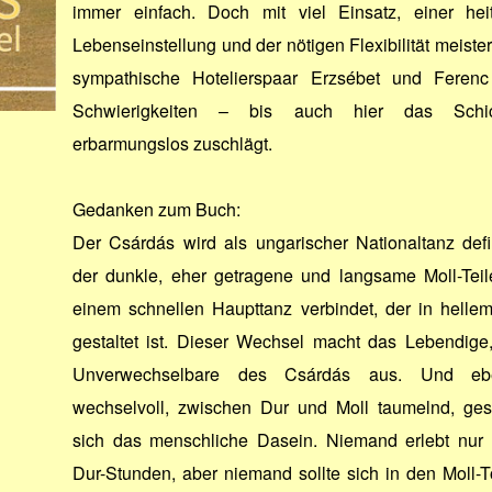
immer einfach. Doch mit viel Einsatz, einer hei
Lebenseinstellung und der nötigen Flexibilität meister
sympathische Hotelierspaar Erzsébet und Ferenc
Schwierigkeiten – bis auch hier das Schic
erbarmungslos zuschlägt.
Gedanken zum Buch:
Der Csárdás wird als ungarischer Nationaltanz defin
der dunkle, eher getragene und langsame Moll-Teil
einem schnellen Haupttanz verbindet, der in helle
gestaltet ist. Dieser Wechsel macht das Lebendige
Unverwechselbare des Csárdás aus. Und eb
wechselvoll, zwischen Dur und Moll taumelnd, gest
sich das menschliche Dasein. Niemand erlebt nur 
Dur-Stunden, aber niemand sollte sich in den Moll-