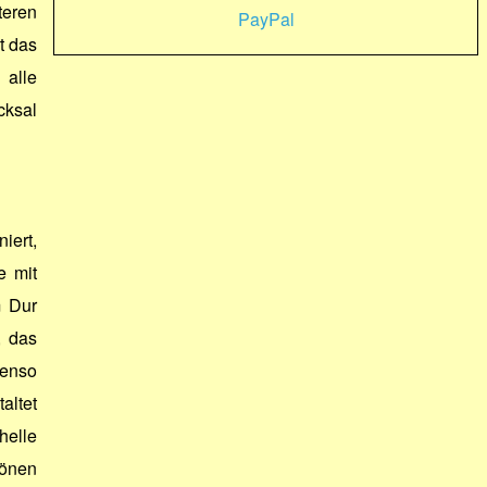
teren
PayPal
t das
 alle
ksal
iert,
e mit
m Dur
, das
enso
altet
helle
Tönen