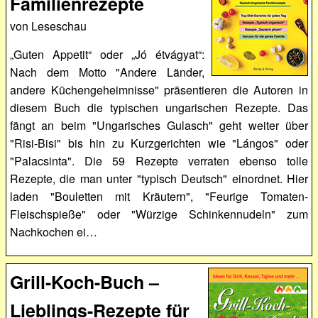
Familienrezepte
von Leseschau
„Guten Appetit“ oder „Jó étvágyat“:
Nach dem Motto "Andere Länder,
andere Küchengeheimnisse" präsentieren die Autoren in
diesem Buch die typischen ungarischen Rezepte. Das
fängt an beim "Ungarisches Gulasch" geht weiter über
"Risi-Bisi" bis hin zu Kurzgerichten wie "Lángos" oder
"Palacsinta". Die 59 Rezepte verraten ebenso tolle
Rezepte, die man unter "typisch Deutsch" einordnet. Hier
laden "Bouletten mit Kräutern", "Feurige Tomaten-
Fleischspieße" oder "Würzige Schinkennudeln" zum
Nachkochen ei…
Grill-Koch-Buch –
Lieblings-Rezepte für