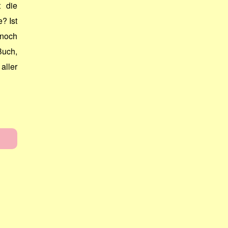
t die
? Ist
 noch
Buch,
aller
l