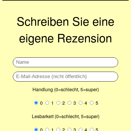
Schreiben Sie eine
eigene Rezension
Handlung (0=schlecht, 5=super)
0
1
2
3
4
5
Lesbarkeit (0=schlecht, 5=super)
0
1
2
3
4
5