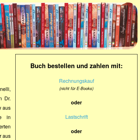
Buch bestellen und zahlen mit:
Rechnungskauf
elli,
(nicht für E-Books)
n Dr.
oder
w aus
Lastschrift
e in
erten
oder
r aus