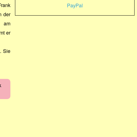
Frank
PayPal
n der
d am
mt er
. Sie
k