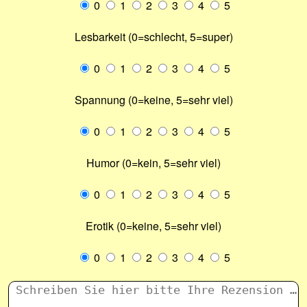
0
1
2
3
4
5
Lesbarkeit (0=schlecht, 5=super)
0
1
2
3
4
5
Spannung (0=keine, 5=sehr viel)
0
1
2
3
4
5
Humor (0=kein, 5=sehr viel)
0
1
2
3
4
5
Erotik (0=keine, 5=sehr viel)
0
1
2
3
4
5