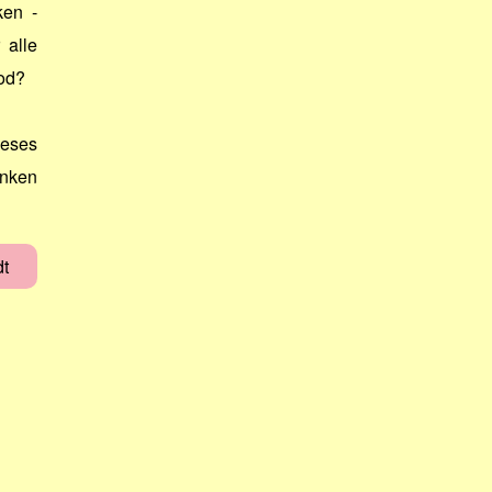
en -
 alle
Tod?
ieses
enken
dt