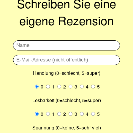
Schreiben Sie eine
eigene Rezension
Handlung (0=schlecht, 5=super)
0
1
2
3
4
5
Lesbarkeit (0=schlecht, 5=super)
0
1
2
3
4
5
Spannung (0=keine, 5=sehr viel)