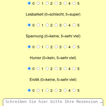
0
1
2
3
4
5
Lesbarkeit (0=schlecht, 5=super)
0
1
2
3
4
5
Spannung (0=keine, 5=sehr viel)
0
1
2
3
4
5
Humor (0=kein, 5=sehr viel)
0
1
2
3
4
5
Erotik (0=keine, 5=sehr viel)
0
1
2
3
4
5