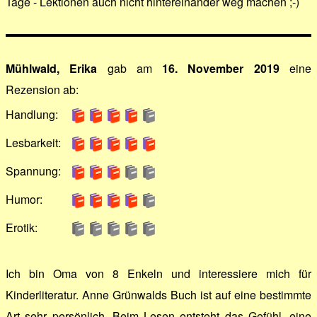
Tage - Lektionen auch nicht hintereinander weg machen ;-)
Mühlwald, Erika
gab am
16. November 2019
eine
Rezension ab:
Handlung:
Lesbarkeit:
Spannung:
Humor:
Erotik:
Ich bin Oma von 8 Enkeln und interessiere mich für
Kinderliteratur. Anne Grünwalds Buch ist auf eine bestimmte
Art sehr persönlich. Beim Lesen entsteht das Gefühl, eine