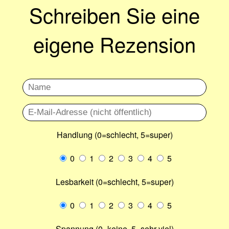
Schreiben Sie eine
eigene Rezension
Handlung (0=schlecht, 5=super)
0
1
2
3
4
5
Lesbarkeit (0=schlecht, 5=super)
0
1
2
3
4
5
Spannung (0=keine, 5=sehr viel)