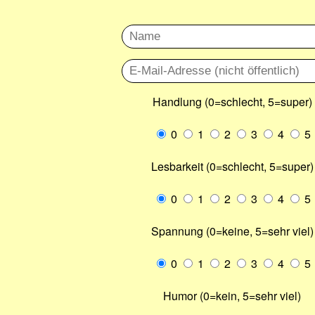
Handlung (0=schlecht, 5=super)
0
1
2
3
4
5
Lesbarkeit (0=schlecht, 5=super)
0
1
2
3
4
5
Spannung (0=keine, 5=sehr viel)
0
1
2
3
4
5
Humor (0=kein, 5=sehr viel)