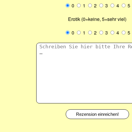
0
1
2
3
4
5
Erotik (0=keine, 5=sehr viel)
0
1
2
3
4
5