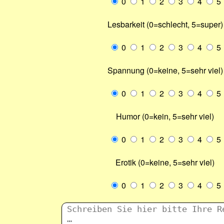
0
1
2
3
4
5
Lesbarkeit (0=schlecht, 5=super)
0
1
2
3
4
5
Spannung (0=keine, 5=sehr viel)
0
1
2
3
4
5
Humor (0=kein, 5=sehr viel)
0
1
2
3
4
5
Erotik (0=keine, 5=sehr viel)
0
1
2
3
4
5