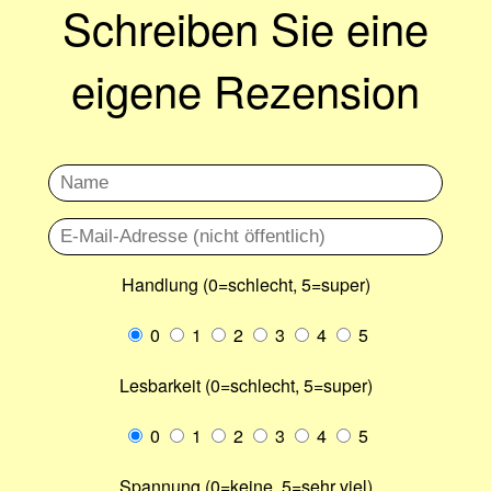
Schreiben Sie eine
eigene Rezension
Handlung (0=schlecht, 5=super)
0
1
2
3
4
5
Lesbarkeit (0=schlecht, 5=super)
0
1
2
3
4
5
Spannung (0=keine, 5=sehr viel)