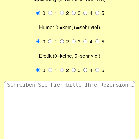
0
1
2
3
4
5
Humor (0=kein, 5=sehr viel)
0
1
2
3
4
5
Erotik (0=keine, 5=sehr viel)
0
1
2
3
4
5