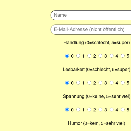
Handlung (0=schlecht, 5=super)
0
1
2
3
4
5
Lesbarkeit (0=schlecht, 5=super)
0
1
2
3
4
5
Spannung (0=keine, 5=sehr viel)
0
1
2
3
4
5
Humor (0=kein, 5=sehr viel)