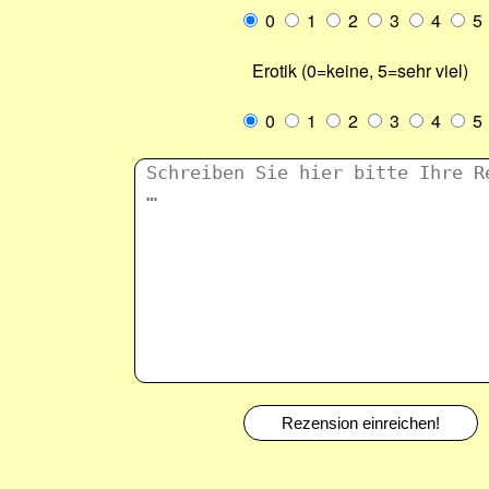
0
1
2
3
4
5
Erotik (0=keine, 5=sehr viel)
0
1
2
3
4
5