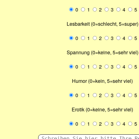
0
1
2
3
4
5
Lesbarkeit (0=schlecht, 5=super)
0
1
2
3
4
5
Spannung (0=keine, 5=sehr viel)
0
1
2
3
4
5
Humor (0=kein, 5=sehr viel)
0
1
2
3
4
5
Erotik (0=keine, 5=sehr viel)
0
1
2
3
4
5