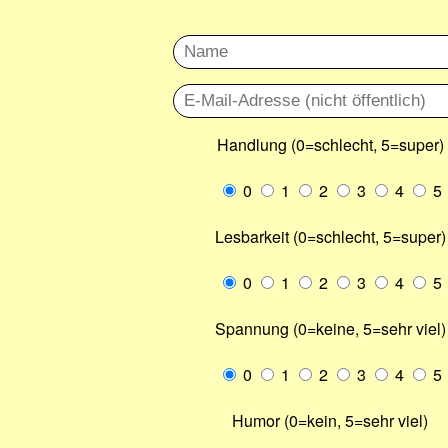
Handlung (0=schlecht, 5=super)
0
1
2
3
4
5
Lesbarkeit (0=schlecht, 5=super)
0
1
2
3
4
5
Spannung (0=keine, 5=sehr viel)
0
1
2
3
4
5
Humor (0=kein, 5=sehr viel)