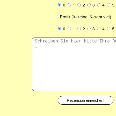
0
1
2
3
4
5
Erotik (0=keine, 5=sehr viel)
0
1
2
3
4
5