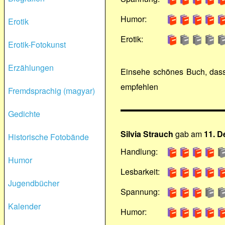
Humor:
Erotik
Erotik:
Erotik-Fotokunst
Erzählungen
Einsehe schönes Buch, dass 
empfehlen
Fremdsprachig (magyar)
Gedichte
Silvia Strauch
gab am
11. 
Historische Fotobände
Handlung:
Humor
Lesbarkeit:
Jugendbücher
Spannung:
Kalender
Humor: