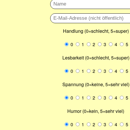
Handlung (0=schlecht, 5=super)
0
1
2
3
4
5
Lesbarkeit (0=schlecht, 5=super)
0
1
2
3
4
5
Spannung (0=keine, 5=sehr viel)
0
1
2
3
4
5
Humor (0=kein, 5=sehr viel)
0
1
2
3
4
5