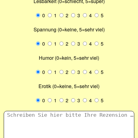
Lesbarkeit (0=schlecht, 5=super)
0
1
2
3
4
5
Spannung (0=keine, 5=sehr viel)
0
1
2
3
4
5
Humor (0=kein, 5=sehr viel)
0
1
2
3
4
5
Erotik (0=keine, 5=sehr viel)
0
1
2
3
4
5