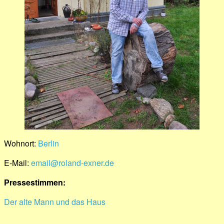
Wohnort:
Berlin
E-Mail:
email@roland-exner.de
Pressestimmen:
Der alte Mann und das Haus